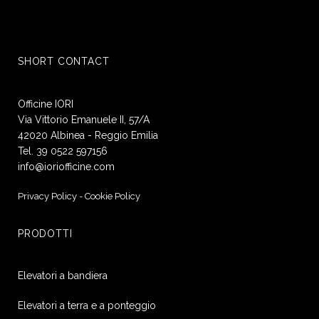
estensibile B3
Nome*
SHORT CONTACT
Officine IORI
Cognome*
Via Vittorio Emanuele II, 57/A
42020 Albinea - Reggio Emilia
Tel. 39 0522 597156
info@ioriofficine.com
Ragione sociale
Privacy Policy
-
Cookie Policy
PRODOTTI
Indirizzo
Elevatori a bandiera
Elevatori a terra e a ponteggio
Città