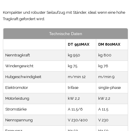
Kompakter und robuster Seilaufzug mit Ständer, ideal wenn eine hohe
Tragkraft gefordert wird.
Technische Daten
DT 950MAX
DM 800MAX
Nenntragkraft
kg 950
kg 800
Windengewicht
kg 75
kg 76
Hubgeschwindigkeit
m/min 12
m/min 9
Elektromotor
trifase
single-phase
Motorleistung
kW 2,2
kW 2,2
Stromstärke
A 11,5/6
A 11,5
Nennspannung
V 230/400
V 230
Frequenz
Hz 50
Hz 50