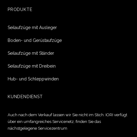
Betreff*
PRODUKTE
Seilaufzüge mit Ausleger
Anfrage*
Boden- und Gerüstaufzüge
Seilaufzüge mit Ständer
Seilaufzüge mit Dreibein
Hub- und Schleppwinden
Ich stimme der Verarbeitung meiner Daten gemäß Art. 7 des
KUNDENDIENST
Gesetzesdekrets Nr. 196/2003 zu
Auch nach dem Verkauf lassen wir Sie nicht im Stich. IORI verfügt
über ein umfangreiches Servicenetz, finden Sie das
nächstgelegene Servicezentrum