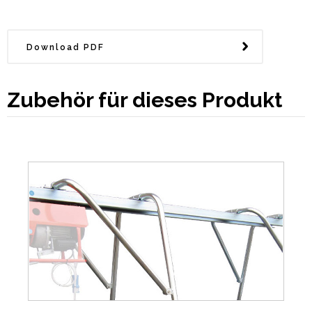
Officine IORI
- Richiesta
informazioni per DM 800MAX -
Download PDF
DT 950MAX
Vorname*
Zubehör für dieses Produkt
Nachname*
Firmenname
Adresse