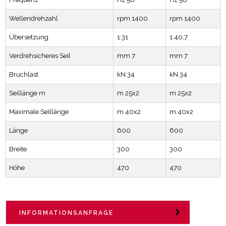
Wellendrehzahl
rpm 1400
rpm 1400
Übersetzung
1:31
1:40,7
Verdrehsicheres Seil
mm 7
mm 7
Bruchlast
kN 34
kN 34
Seillänge m
m 25x2
m 25x2
Maximale Seillänge
m 40x2
m 40x2
Länge
600
600
Breite
300
300
Höhe
470
470
INFORMATIONSANFRAGE