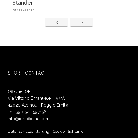
Ständer
haltezubehör
Stadt
<
>
Land
SHORT CONTACT
E-mail*
Officine IORI
Via Vittorio Emanuele II, 57/A
42020 Albinea - Reggio Emilia
Tel. 39 0522 597156
Telefon
info@ioriofficine.com
Datenschutzerklärung
-
Cookie-Richtlinie